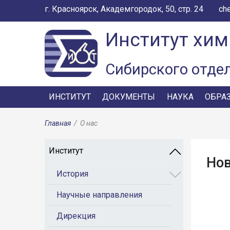
г. Красноярск, Академгородок, 50, стр. 24
ch
Институт хим
Сибирского отде
ИНСТИТУТ
ДОКУМЕНТЫ
НАУКА
ОБРА
Главная
/
О нас
Институт
Но
История
Научные направления
Дирекция