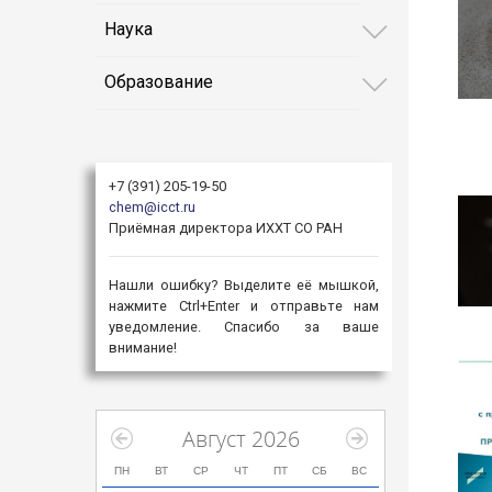
Наука
Образование
+7 (391) 205-19-50
chem@icct.ru
Приёмная директора ИХХТ СО РАН
Нашли ошибку? Выделите её мышкой,
нажмите Ctrl+Enter и отправьте нам
уведомление. Спасибо за ваше
внимание!
Август 2026
ПН
ВТ
СР
ЧТ
ПТ
СБ
ВС