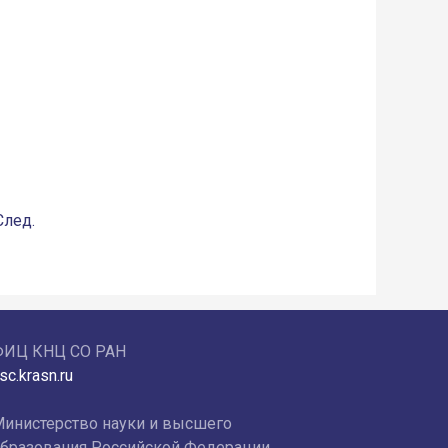
След.
ФИЦ КНЦ СО РАН
sc.krasn.ru
инистерство науки и высшего
бразования Российской Федерации