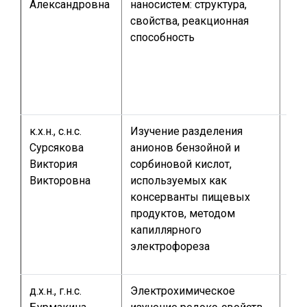
Александровна
наносистем: структура,
год
свойства, реакционная
сту
способность
спе
спе
по 
хи
к.х.н., с.н.с.
Изучение разделения
тем
Сурсякова
анионов бензойной и
для
Виктория
сорбиновой кислот,
спе
Викторовна
используемых как
«ан
консерванты пищевых
хим
продуктов, методом
капиллярного
электрофореза
д.х.н., г.н.с.
Электрохимическое
Раб