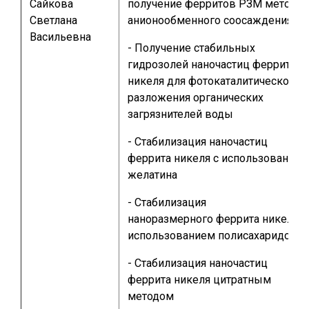
Сайкова
получение ферритов РЗМ методо
Светлана
анионообменного соосаждения
Васильевна
- Получение стабильных
гидрозолей наночастиц феррита
никеля для фотокаталитического
разложения органических
загрязнителей воды
- Стабилизация наночастиц
феррита никеля с использованием
желатина
- Стабилизация
наноразмерного феррита никеля с
использованием полисахаридов
- Стабилизация наночастиц
феррита никеля цитратным
методом