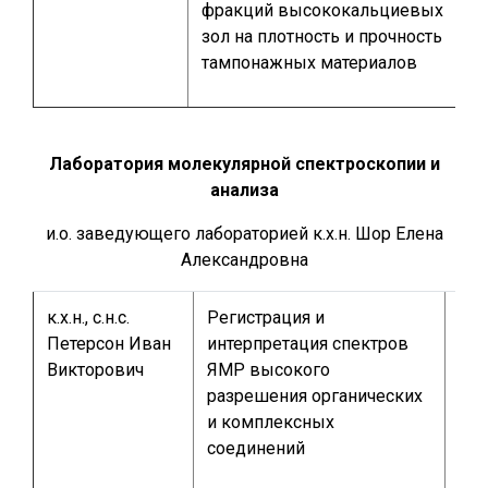
фракций высококальциевых
зол на плотность и прочность
тампонажных материалов
Лаборатория молекулярной спектроскопии и
анализа
и.о. заведующего лабораторией к.х.н. Шор Елена
Александровна
к.х.н., с.н.с.
Регистрация и
1-2
Петерсон Иван
интерпретация спектров
маг
Викторович
ЯМР высокого
год
разрешения органических
сту
и комплексных
спе
соединений