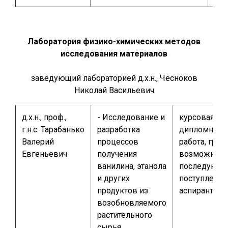
Лаборатория физико-химических методов
исследования материалов
заведующий лабораторией д.х.н., Чесноков
Николай Васильевич
д.х.н., проф.,
- Исследование и
курсовая ил
г.н.с. Тарабанько
разработка
дипломная
Валерий
процессов
работа, грант
Евгеньевич
получения
возможнос
ванилина, этанола
последующе
и других
поступления
продуктов из
аспирантуру
возобновляемого
растительного
сырья