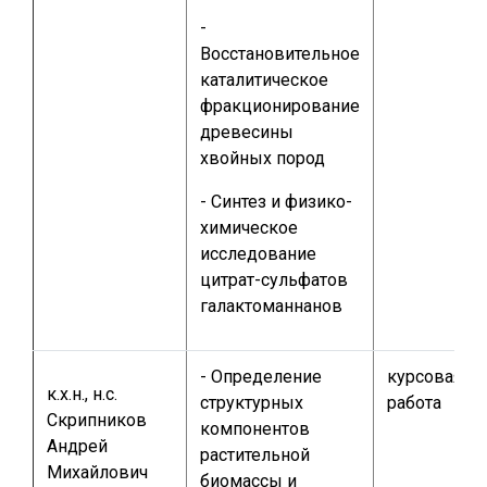
-
Восстановительное
каталитическое
фракционирование
древесины
хвойных пород
- Синтез и физико-
химическое
исследование
цитрат-сульфатов
галактоманнанов
- Определение
курсовая
к.х.н., н.с.
структурных
работа
Скрипников
компонентов
Андрей
растительной
Михайлович
биомассы и