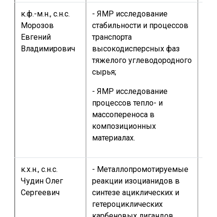
к.ф.-м.н., с.н.с.
- ЯМР исследование
Морозов
стабильности и процессов
Евгений
транспорта
Владимирович
высокодисперсных фаз
тяжелого углеводородного
сырья;
- ЯМР исследование
процессов тепло- и
массопереноса в
композиционных
материалах.
к.х.н., с.н.с.
- Металлопромотируемые
1-2
Чудин Олег
реакции изоцианидов в
маг
Сергеевич
синтезе ациклических и
год
гетероциклических
сту
карбеновых лигандов
спе