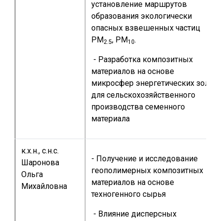
установление маршрутов
образования экологически
опасных взвешенных частиц
РМ
, РМ
.
2.5
10
- Разработка композитных
материалов на основе
микросфер энергетических зол
для сельскохозяйственного
производства семенного
материала
к.х.н., с.н.с.
- Получение и исследование
Шаронова
геополимерных композитных
Ольга
материалов на основе
Михайловна
техногенного сырья
- Влияние дисперсных