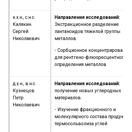
к.х.н., с.н.с.
Направления исследований:
Калякин
Экстракционное разделение
Сергей
лантаноидов тяжелой группы
Николаевич
металлов:
- Сорбционное концентрирование
для рентгено-флюоресцентного
определения металлов
д.х.н., в.н.с.
Направления исследований:
Кузнецов
получение новых углеродных
Петр
материалов
Николаевич
- Изучение фракционного и
молекулярного состава продуктов
термосольволиза углей