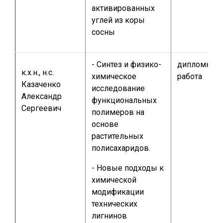
активированных
углей из коры
сосны
- Синтез и физико-
дипломная
к.х.н., н.с.
химическое
работа
Казаченко
исследование
Александр
функциональных
Сергеевич
полимеров на
основе
растительных
полисахаридов.
- Новые подходы к
химической
модификации
технических
лигнинов