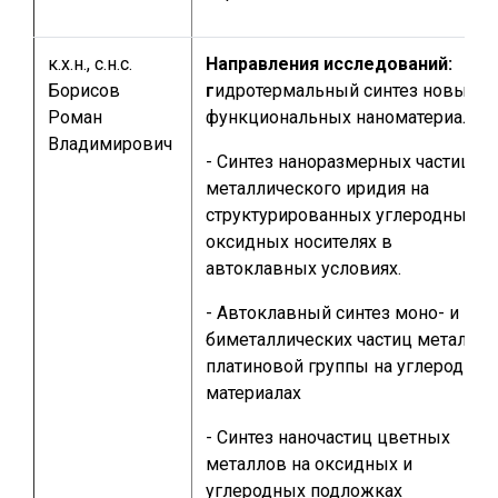
к.х.н., с.н.с.
Направления исследований:
Борисов
г
идротермальный синтез новых
Роман
функциональных наноматериалов
Владимирович
- Синтез наноразмерных частиц
металлического иридия на
структурированных углеродных и
оксидных носителях в
автоклавных условиях.
- Автоклавный синтез моно- и
биметаллических частиц металлов
платиновой группы на углеродных
материалах
- Синтез наночастиц цветных
металлов на оксидных и
углеродных подложках