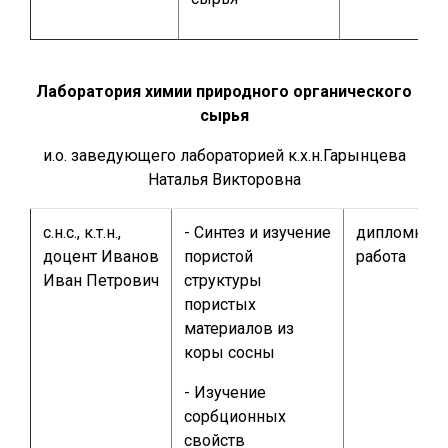
Лаборатория химии природного органического
сырья
и.о. заведующего лабораторией к.х.н.Гарынцева
Наталья Викторовна
с.н.с., к.т.н.,
- Синтез и изучение
дипломная
доцент Иванов
пористой
работа
Иван Петрович
структуры
пористых
материалов из
коры сосны
- Изучение
сорбционных
свойств