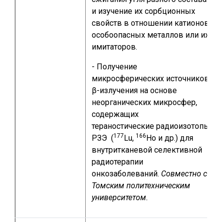
и изучение их сорбционных
свойств в отношении катионов
особоопасных металлов или их
имитаторов.
- Получение
микросферических источников
β-излучения на основе
неорганических микросфер,
содержащих
тераностические радиоизотопы
177
166
РЗЭ (
Lu,
Ho и др.) для
внутритканевой селективной
радиотерапии
онкозаболеваний.
Совместно с
Томским политехническим
университетом.