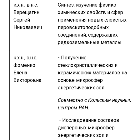
к.х.н., в.н.с.
Синтез, изучение физико-
Верещагин
химических свойств и сфер
Сергей
применения новых слоистых
Николаевич
перовскитоподобных
соединений, содержащих
редкоземельные металлы
к.х.н., с.н.с.
- Получение
Фоменко
стеклокристаллических и
Елена
керамических материалов на
Викторовна
основе микросфер
энергетических зол.
Совместно с Кольским научным
центром РАН
.
- Исследование составов
дисперсных микросфер
энергетических зол и