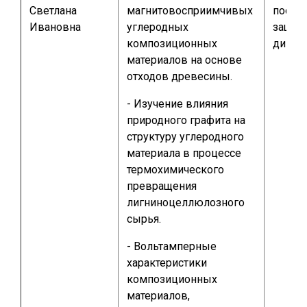
Светлана
магнитовосприимчивых
после
Ивановна
углеродных
защит
композиционных
дипло
материалов на основе
отходов древесины.
- Изучение влияния
природного графита на
структуру углеродного
материала в процессе
термохимического
превращения
лигниноцеллюлозного
сырья.
- Вольтамперные
характеристики
композиционных
материалов,