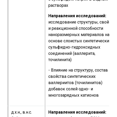
растворах
Направления исследований:
исследование структуры, свойств
и реакционной способности
наноразмерных материалов на
основе слоистых синтетических
сульфидно-гидроксидных
соединений (валлерита,
точилинита)
- Влияние на структуру, состав и
свойства синтетических
валлериитов (точилинитов)
добавок солей одно- и
многозарядных катионов
д.х.н., в.н.с.
Направления исследований: