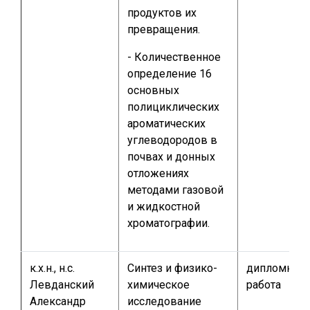
продуктов их
превращения.
- Количественное
определение 16
основных
полициклических
ароматических
углеводородов в
почвах и донных
отложениях
методами газовой
и жидкостной
хроматографии.
к.х.н., н.с.
Синтез и физико-
дипломная
Левданский
химическое
работа
Александр
исследование