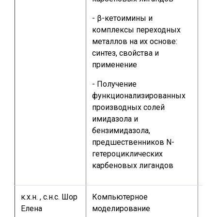
спе
- β-кетоимины и
по 
комплексы переходных
хи
металлов на их основе:
синтез, свойства и
применение
- Получение
функционализированных
производных солей
имидазола и
бензимидазола,
предшественников N-
гетероциклических
карбеновых лигандов
к.х.н. , с.н.с. Шор
Компьютерное
1-2
Елена
моделирование
маг