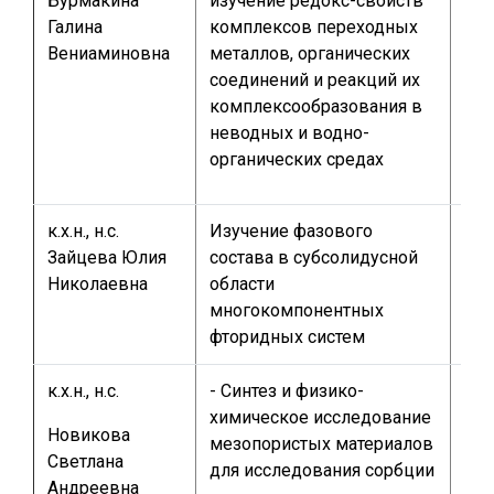
Бурмакина
изучение редокс-свойств
для
Галина
комплексов переходных
по
Вениаминовна
металлов, органических
спе
соединений и реакций их
– ф
комплексообразования в
хи
неводных и водно-
органических средах
к.х.н., н.с.
Изучение фазового
кур
Зайцева Юлия
состава в субсолидусной
ди
Николаевна
области
раб
многокомпонентных
фторидных систем
к.х.н., н.с.
- Синтез и физико-
ку
химическое исследование
раб
Новикова
мезопористых материалов
пр
Светлана
для исследования сорбции
тем
Андреевна