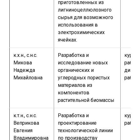
приготовленных из
лигниноцеллюлозного
сырья для возможного
использования в
электрохимических
ячейках.
к.х.н., с.н.с.
Разработка и
курсо
Микова
исследование новых
работа
Надежда
органических и
дипло
Михайловна
углеродных пористых
работа
материалов из
компонентов
растительной биомассы
к.т.н., с.н.с.
Разработка и
курсо
Веприкова
проектирование
работ
Евгения
технологической линии
Владимировна
по производству