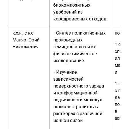
биокомпозитных
удобрений из
кородревесных отходов
к.х.н., с.н.с.
- Синтез поликатионных
пожел
Маляр Юрий
производных
1 студ
Николаевич
гемицеллюлоз и их
специ
физико-химическое
или
исследование
магис
- Изучение
и
зависимостей
1 вып
поверхностного заряда
с пла
и конформационной
дальн
подвижности молекул
посту
полиэлектролитов в
в
растворах с различной
аспир
ионной силой.