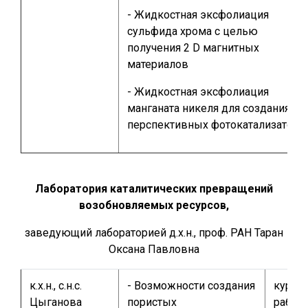
- Жидкостная эксфолиация
сульфида хрома с целью
получения 2 D магнитных
материалов
- Жидкостная эксфолиация
манганата никеля для создания
перспективных фотокатализаторо
Лаборатория каталитических превращений
возобновляемых ресурсов,
заведующий лабораторией д.х.н., проф. РАН Таран
Оксана Павловна
к.х.н., с.н.с.
- Возможности создания
курсо
Цыганова
пористых
работ