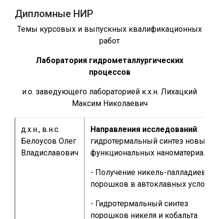
Дипломные НИР
Темы курсовых и выпускных квалификационных
работ
Лаборатория гидрометаллургических
процессов
и.о. заведующего лабораторией к.х.н. Лихацкий
Максим Николаевич
д.х.н., в.н.с.
Направления исследований
:
Белоусов Олег
гидротермальный синтез новых
Владиславович
функциональных наноматериалов
- Получение никель-палладиевых
порошков в автоклавных условия
- Гидротермальный синтез
порошков никеля и кобальта