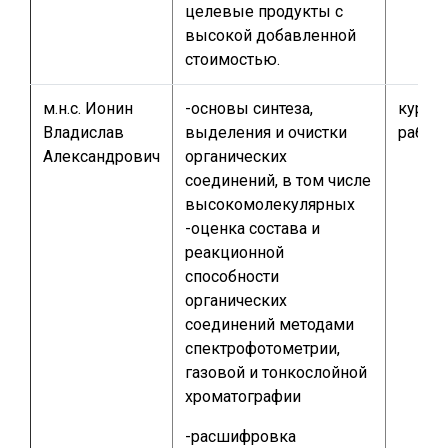
целевые продукты с
высокой добавленной
стоимостью.
м.н.с. Ионин
-основы синтеза,
курсо
Владислав
выделения и очистки
работа
Александрович
органических
соединений, в том числе
высокомолекулярных
-оценка состава и
реакционной
способности
органических
соединений методами
спектрофотометрии,
газовой и тонкослойной
хроматографии
-расшифровка