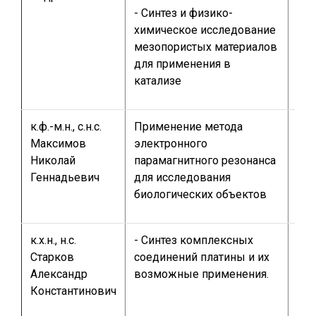
по
- Синтез и физико-
защ
химическое исследование
ди
мезопористых материалов
для применения в
катализе
к.ф.-м.н., с.н.с.
Применение метода
ди
Максимов
электронного
раб
Николай
парамагнитного резонанса
Геннадьевич
для исследования
биологических объектов
к.х.н., н.с.
- Синтез комплексных
кур
Старков
соединений платины и их
раб
Александр
возможные применения.
по
Константинович
защ
ди