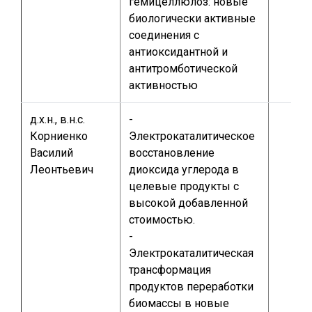
гемицеллюлоз: новые
биологически активные
соединения с
антиоксидантной и
антитромботической
активностью
д.х.н., в.н.с.
-
Корниенко
Электрокаталитическое
Василий
восстановление
Леонтьевич
диоксида углерода в
целевые продукты с
высокой добавленной
стоимостью.
-
Электрокаталитическая
трансформация
продуктов переработки
биомассы в новые