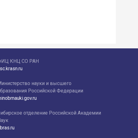
ФИЦ КНЦ СО РАН
sc.krasn.ru
инистерство науки и высшего
бразования Российской Федерации
inobrnauki.gov.ru
ибирское отделение Российской Академии
аук
bras.ru