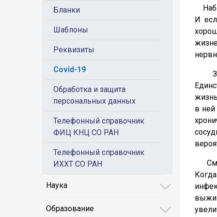
Наблю
Бланки
И есл
Шаблоны
хорош
жизн
Реквизиты
нервн
Covid-19
Забо
Единс
Обработка и защита
жизнь
персональных данных
в ней
хрон
Телефонный справочник
сосуд
ФИЦ КНЦ СО РАН
вероя
Телефонный справочник
Смысл
ИХХТ СО РАН
Когд
Наука
инфе
выжив
Образование
увели