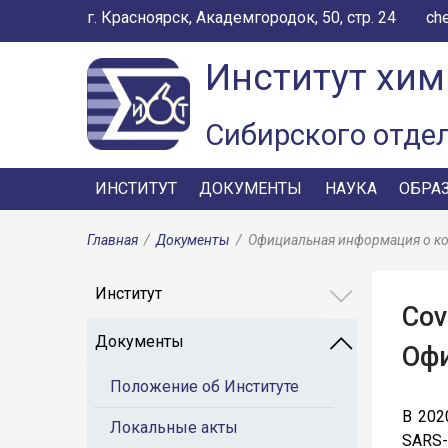
г. Красноярск, Академгородок, 50, стр. 24
ch
Институт хим
Сибирского отде
ИНСТИТУТ
ДОКУМЕНТЫ
НАУКА
ОБРА
Главная
/
Документы
/
Официальная информация о к
Институт
Cov
Документы
Офи
Положение об Институте
В 202
Локальные акты
SARS-