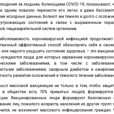
дения за людьми, болеющими COVID-19, показывают, что
и одним повезло перенести его легко и даже бессимпто
ие исходные данные, болеют им тяжело и долго с осложн
еугрожающих состояний в связи с выраженным пораже
ой, пищеварительной систем организма.
леваемость коронавирусной инфекцией продолжает о
твенный эффективный способ обезопасить себя и своих 
 или надолго ухудшить состояние здоровья, – это вакцина
 нуждаются люди, для которых заражение коронавирусно
ическими заболеваниями, в том числе с заболевани
истыми заболеваниями, сахарным диабетом и ожирение
тность развития осложнений и тяжелого течения заболеван
 массовой вакцинации не только в том, чтобы защити
а в обществе есть 70% привитых людей, формируется
кции. Вакцинированные люди формируют безопасную 
ание лиц пожилого возраста, населения из других групп
чатся, не возникнет массового инфицирования граждан