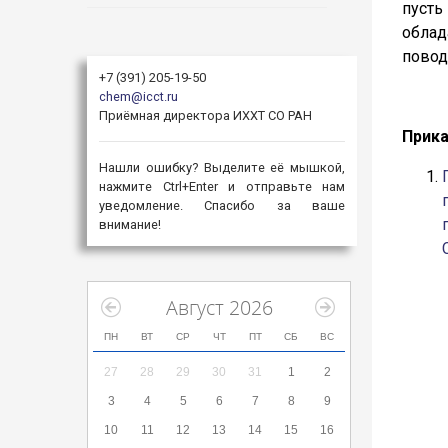
пусть
облад
повод
+7 (391) 205-19-50
chem@icct.ru
Приёмная директора ИХХТ СО РАН
Прик
Нашли ошибку? Выделите её мышкой,
нажмите Ctrl+Enter и отправьте нам
уведомление. Спасибо за ваше
внимание!
Август 2026
ПН
ВТ
СР
ЧТ
ПТ
СБ
ВС
27
28
29
30
31
1
2
3
4
5
6
7
8
9
10
11
12
13
14
15
16