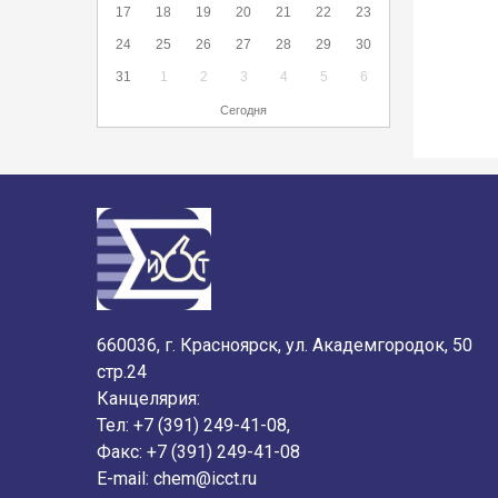
17
18
19
20
21
22
23
24
25
26
27
28
29
30
31
1
2
3
4
5
6
Сегодня
660036, г. Красноярск, ул. Академгородок, 50
стр.24
Канцелярия:
Тел: +7 (391) 249-41-08,
Факс: +7 (391) 249-41-08
E-mail:
chem@icct.ru