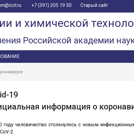
+7 (391) 205 19 50
em@icct.ru
Старый сайт
ии и химической технол
ления Российской академии нау
ЗОВАНИЕ
оронавирусе
id-19
циальная информация о коронав
0 году человечество столкнулось с новым инфекционн
CoV-2.