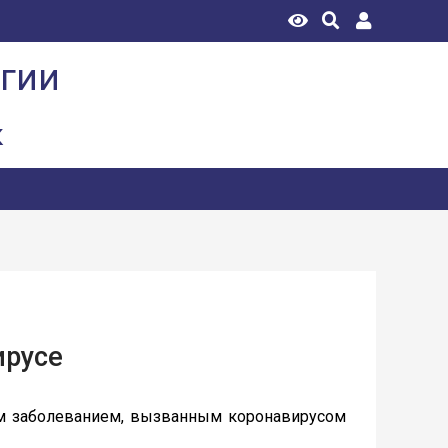
огии
к
ирусе
ым заболеванием, вызванным коронавирусом