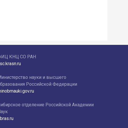
ФИЦ КНЦ СО РАН
sc.krasn.ru
инистерство науки и высшего
бразования Российской Федерации
inobrnauki.gov.ru
ибирское отделение Российской Академии
аук
bras.ru