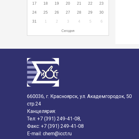
17
18
19
20
21
22
23
24
25
26
27
28
29
30
31
1
2
3
4
5
6
Сегодня
660036, г. Красноярск, ул. Академгородок, 50
стр.24
Канцелярия:
Тел: +7 (391) 249-41-08,
Факс: +7 (391) 249-41-08
E-mail:
chem@icct.ru