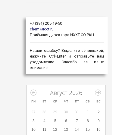
+7 (391) 205-19-50
chem@icct.ru
Приёмная директора ИХХТ СО РАН
Нашли ошибку? Выделите её мышкой,
нажмите Ctrl+Enter и отправьте нам
уведомление. Спасибо за ваше
внимание!
Август 2026
ПН
ВТ
СР
ЧТ
ПТ
СБ
ВС
27
28
29
30
31
1
2
3
4
5
6
7
8
9
10
11
12
13
14
15
16