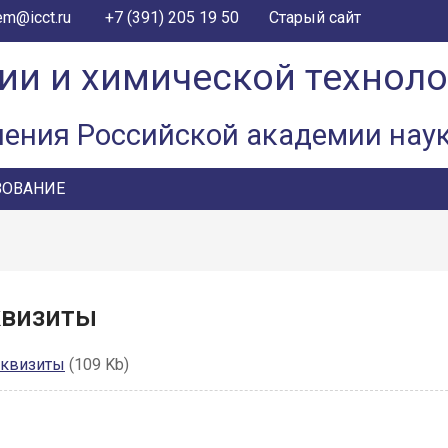
+7 (391) 205 19 50
em@icct.ru
Старый сайт
ии и химической технол
ления Российской академии нау
ЗОВАНИЕ
квизиты
квизиты
(109 Kb)