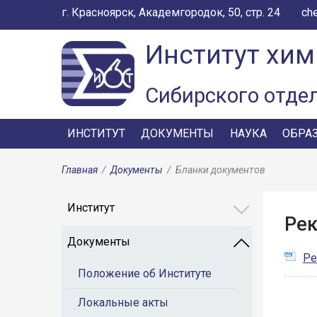
г. Красноярск, Академгородок, 50, стр. 24
ch
Институт хим
Сибирского отде
ИНСТИТУТ
ДОКУМЕНТЫ
НАУКА
ОБРА
Главная
/
Документы
/
Бланки документов
Институт
Ре
Документы
Ре
Положение об Институте
Локальные акты