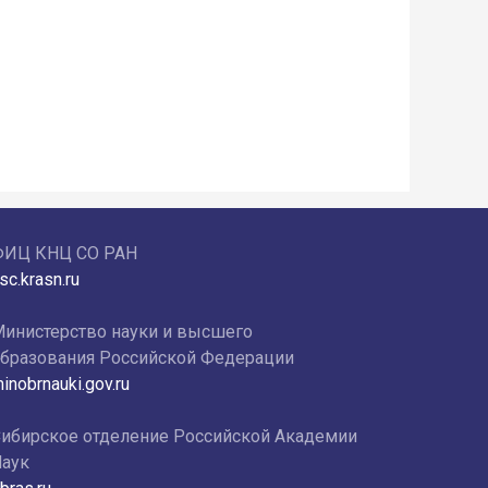
ФИЦ КНЦ СО РАН
sc.krasn.ru
инистерство науки и высшего
бразования Российской Федерации
inobrnauki.gov.ru
ибирское отделение Российской Академии
аук