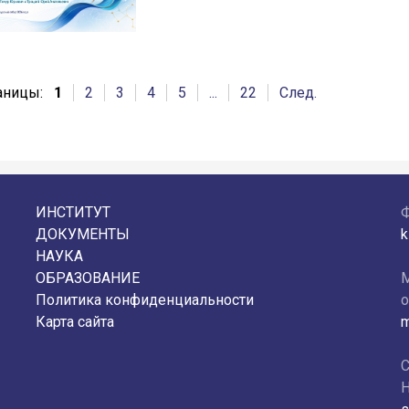
аницы:
1
2
3
4
5
...
22
След.
ИНСТИТУТ
ДОКУМЕНТЫ
k
НАУКА
ОБРАЗОВАНИЕ
М
Политика конфиденциальности
о
Карта сайта
m
С
Н