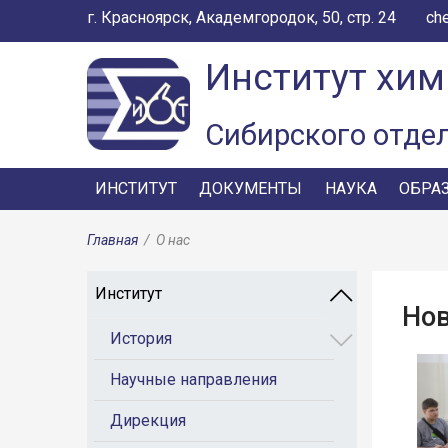
г. Красноярск, Академгородок, 50, стр. 24
ch
Институт хим
Сибирского отде
ИНСТИТУТ
ДОКУМЕНТЫ
НАУКА
ОБРА
Главная
/
О нас
Институт
Но
История
Научные направления
Дирекция