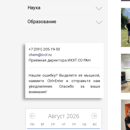
Наука
Образование
+7 (391) 205-19-50
chem@icct.ru
Приёмная директора ИХХТ СО РАН
Нашли ошибку? Выделите её мышкой,
нажмите Ctrl+Enter и отправьте нам
уведомление. Спасибо за ваше
внимание!
Август 2026
ПН
ВТ
СР
ЧТ
ПТ
СБ
ВС