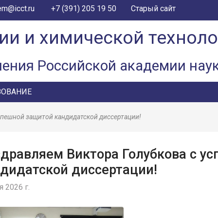
+7 (391) 205 19 50
em@icct.ru
Старый сайт
ии и химической технол
ления Российской академии нау
ЗОВАНИЕ
спешной защитой кандидатской диссертации!
дравляем Виктора Голубкова с у
дидатской диссертации!
 2026 г.