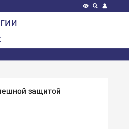
огии
к
спешной защитой