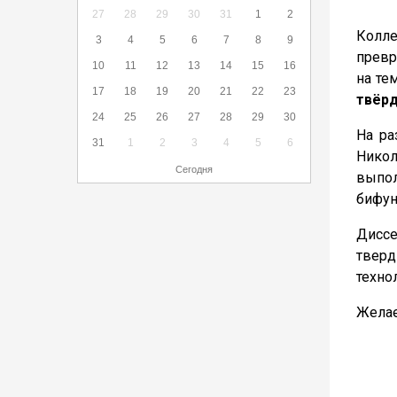
27
28
29
30
31
1
2
Колле
3
4
5
6
7
8
9
превр
10
11
12
13
14
15
16
на те
17
18
19
20
21
22
23
твёрд
24
25
26
27
28
29
30
На ра
31
1
2
3
4
5
6
Никол
Сегодня
выпо
бифун
Диссе
твер
техно
Желае