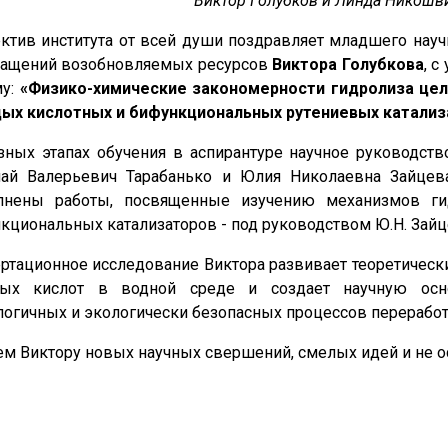
Виктор Голубков и Линда Никошви
ктив института от всей души поздравляет младшего науч
ащений возобновляемых ресурсов
Виктора Голубкова
, 
му:
«Физико-химические закономерности гидролиза цел
ых кислотных и бифункциональных рутениевых катализ
зных этапах обучения в аспирантуре научное руководст
ай Валерьевич Тарабанько и Юлия Николаевна Зайцева
лнены работы, посвященные изучению механизмов ги
кциональных катализаторов - под руководством Ю.Н. Зайц
ртационное исследование Виктора развивает теоретическ
дых кислот в водной среде и создает научную осн
логичных и экологически безопасных процессов переработ
м Виктору новых научных свершений, смелых идей и не ос