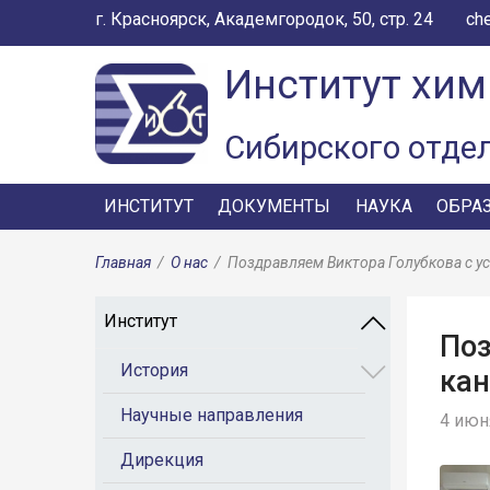
г. Красноярск, Академгородок, 50, стр. 24
ch
Институт хим
Сибирского отде
ИНСТИТУТ
ДОКУМЕНТЫ
НАУКА
ОБРА
Главная
/
О нас
/
Поздравляем Виктора Голубкова с у
Институт
Поз
История
кан
Научные направления
4 июня
Дирекция