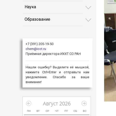
Наука
Образование
+7 (391) 205-19-50
chem@icct.ru
Приёмная директора ИХХТ СО РАН
Нашли ошибку? Выделите её мышкой,
нажмите Ctrl+Enter и отправьте нам
уведомление. Спасибо за ваше
внимание!
Август 2026
ПН
ВТ
СР
ЧТ
ПТ
СБ
ВС