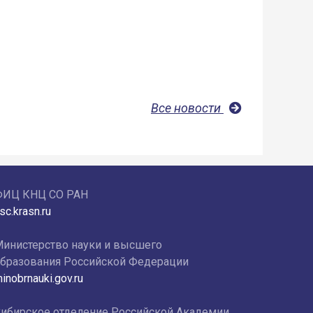
Все новости
ФИЦ КНЦ СО РАН
sc.krasn.ru
инистерство науки и высшего
бразования Российской Федерации
inobrnauki.gov.ru
ибирское отделение Российской Академии