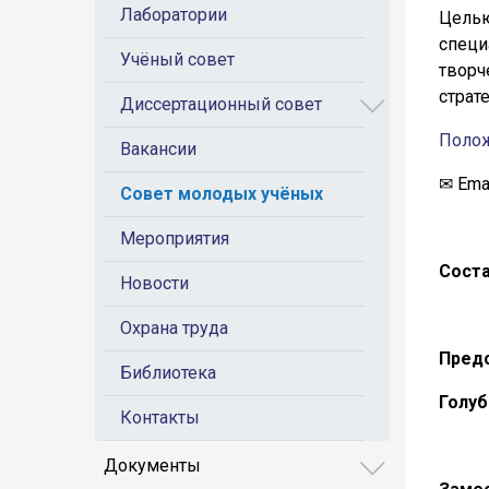
Лаборатории
Целью
специ
Учёный совет
творч
страт
Диссертационный совет
Полож
Вакансии
✉ Ema
Совет молодых учёных
Мероприятия
Соста
Новости
Охрана труда
Пред
Библиотека
Голуб
Контакты
Документы