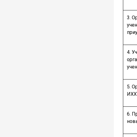
3. 
уче
при
4. 
орг
уче
5. О
ИХХ
6. 
нов