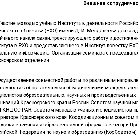
Внешнее сотрудниче
Участие молодых учёных Института в деятельности Россий
ического общества (РХО) имени Д. И. Менделеева для соз
йчивого канала связи, транслирующего работу и достижен
титута в РХО и предоставляющего в Институт повестку РХО
уальную информацию. Организация семинара с председате
сноярском отделении
 Осуществление совместной работы по различным направл
тельности с общественными объединениями молодых учён
циалистов образовательных, научных и производственных
анизаций Красноярского края и России, Советом научной 
 КНЦ СО РАН, Советом молодых учёных и специалистов п
ернаторе Красноярского края, Координационным советом 
одёжи в научной и образовательной сферах Совета при Пр
сийской Федерации по науке и образованию (КорСоветом)