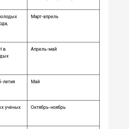
молодых
Март-апрель
ода,
Н в
Апрель-май
одых
5-летия
Май
ых учёных
Октябрь-ноябрь