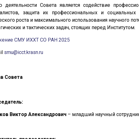
 деятельности Совета является содействие професси
алистов, защита их профессиональных и социальных 
еского роста и максимального использования научного по
егических и тактических задач, стоящих перед Институтом.
ение СМУ ИХХТ СО РАН 2025
il
smu@icct.krasn.ru
в Совета
седатель:
ков Виктор Александрович
– младший научный сотрудн