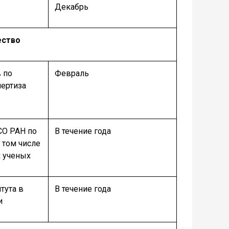
Декабрь
ество
 по
Февраль
ертиза
СО РАН по
В течение года
 том числе
 ученых
тута в
В течение года
и