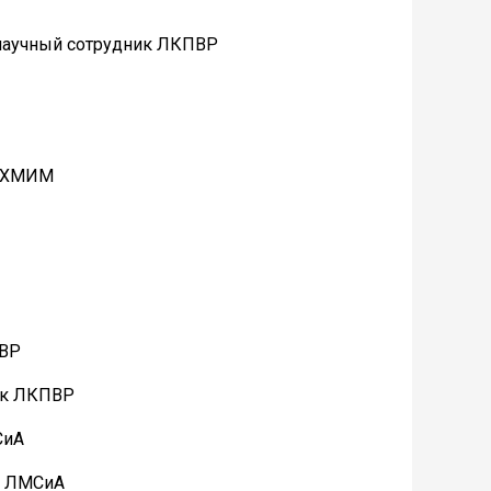
 научный сотрудник ЛКПВР
ЛФХМИМ
ПВР
ик ЛКПВР
СиА
к ЛМСиА