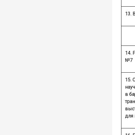
13. 
14.
№7
15. 
нау
в ба
тра
выс
для