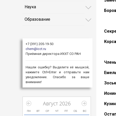
Замес
Наука
Боров
Образование
Секре
Корса
+7 (391) 205-19-50
chem@icct.ru
Приёмная директора ИХХТ СО РАН
Члены
Нашли ошибку? Выделите её мышкой,
нажмите Ctrl+Enter и отправьте нам
Емель
уведомление. Спасибо за ваше
внимание!
Зоськ
Ионин
Август 2026
Кузин
ПН
ВТ
СР
ЧТ
ПТ
СБ
ВС
Оста