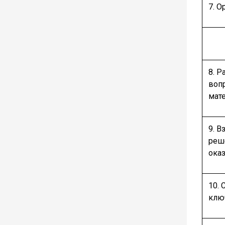
7. О
8. 
воп
мат
9. 
реш
ока
10. 
клю