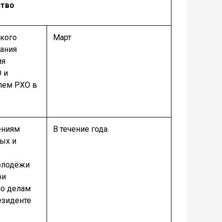
ство
ского
Март
дания
ия
 и
лем РХО в
ениям
В течение года
ых и
молодёжи
ри
по делам
езиденте