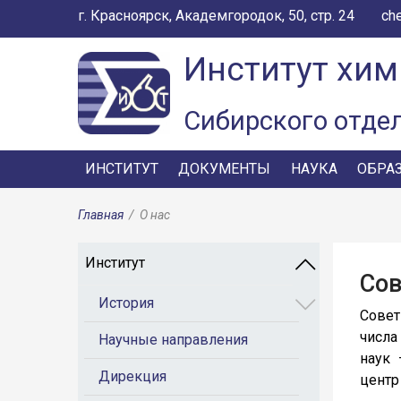
г. Красноярск, Академгородок, 50, стр. 24
ch
Институт хим
Сибирского отде
ИНСТИТУТ
ДОКУМЕНТЫ
НАУКА
ОБРА
Главная
/
О нас
Институт
Сов
История
Совет
числа
Научные направления
наук 
Дирекция
центр