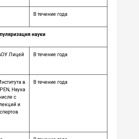
В течение года
пуляризация науки
АОУ Лицей
В течение года
Института в
В течение года
PEN, Наука
числе с
лекций и
спертов