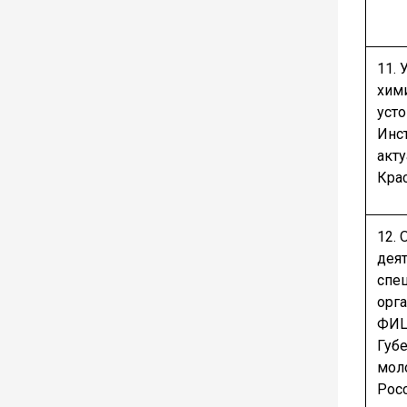
11. 
хим
усто
Инс
акт
Кра
12.
дея
спе
орг
ФИЦ
Губ
мол
Рос