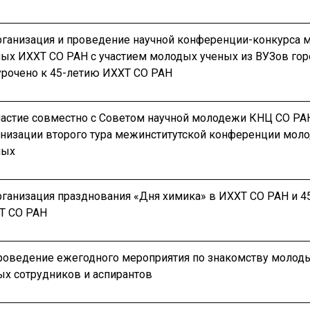
Организация и проведение научной конференции-конкурса 
ных ИХХТ СО РАН c участием молодых ученых из ВУЗов гор
урочено к 45-летию ИХХТ СО РАН
Участие совместно с Советом научной молодежи КНЦ СО РА
анизации второго тура межинститутской конференции мол
ных
рганизация празднования «Дня химика» в ИХХТ СО РАН и 4
Т СО РАН
Проведение ежегодного мероприятия по знакомству молод
ых сотрудников и аспирантов