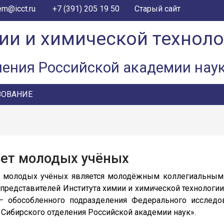
+7 (391) 205 19 50
em@icct.ru
Старый сайт
ии и химической технол
ления Российской академии нау
ЗОВАНИЕ
ет молодых учёных
 молодых учёных является молодёжным коллегиальным
 представителей Института химии и химической технологи
– обособленного подразделения Федерального исследо
 Сибирского отделения Российской академии наук».