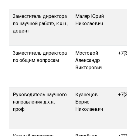
Заместитель директора
Маляр Юрий
по научной работе, к.х.н.,
Николаевич
доцент
Заместитель директора
Мостовой
+7(391)
по общим вопросам
Александр
Викторович
Руководитель научного
Кузнецов
+7(391)
направления д.х.н.,
Борис
проф.
Николаевич