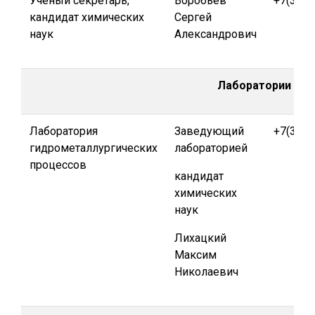
Ученый секретарь,
Воробьев
+7(391)
кандидат химических
Сергей
наук
Александрович
Лаборатории
Лаборатория
Заведующий
+7(391)
гидрометаллургических
лабораторией
процессов
кандидат
химических
наук
Лихацкий
Максим
Николаевич