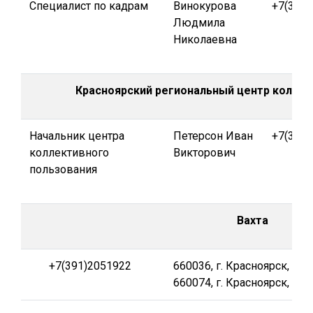
Специалист по кадрам
Винокурова
+7(391)
Людмила
Николаевна
Красноярский региональный центр коллек
Начальник центра
Петерсон Иван
+7(391)
коллективного
Викторович
пользования
Вахта
+7(391)2051922
660036, г. Красноярск, ул
660074, г. Красноярск, 1-я