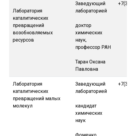
Заведующий
+7(391)
Лаборатория
лабораторией
каталитических
превращений
доктор
возобновляемых
химических
ресурсов
наук,
профессор РАН
Таран Оксана
Павловна
Лаборатория
Заведующий
+7(391)
каталитических
лабораторией
превращений малых
молекул
кандидат
химических
наук
Фоменко