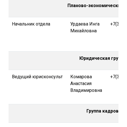
Планово-экономический 
Начальник отдела
Урдаева Инга
+7(391)
Михайловна
Юридическая группа
Ведущий юрисконсульт
Комарова
+7(391)
Анастасия
Владимировна
Группа кадров