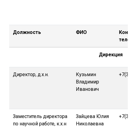
Должность
ФИО
Контак
телеф
Дирекция
Директор, д.х.н.
Кузьмин
+7(391)
Владимир
Иванович
Заместитель директора
Зайцева Юлия
+7(391)
по научной работе, к.х.н
Николаевна