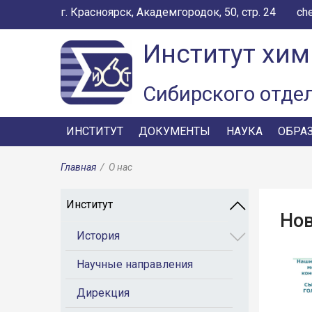
г. Красноярск, Академгородок, 50, стр. 24
ch
Институт хим
Сибирского отде
ИНСТИТУТ
ДОКУМЕНТЫ
НАУКА
ОБРА
Главная
/
О нас
Институт
Но
История
Научные направления
Дирекция