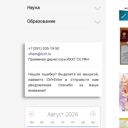
Наука
Образование
+7 (391) 205-19-50
chem@icct.ru
Приёмная директора ИХХТ СО РАН
Нашли ошибку? Выделите её мышкой,
нажмите Ctrl+Enter и отправьте нам
уведомление. Спасибо за ваше
внимание!
Август 2026
ПН
ВТ
СР
ЧТ
ПТ
СБ
ВС