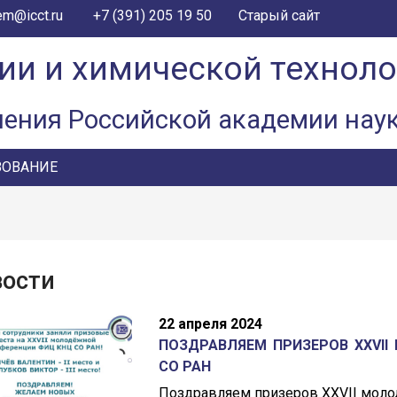
+7 (391) 205 19 50
em@icct.ru
Старый сайт
ии и химической технол
ления Российской академии нау
ЗОВАНИЕ
вости
22 апреля 2024
ПОЗДРАВЛЯЕМ ПРИЗЕРОВ XXVI
СО РАН
Поздравляем призеров XXVII мол