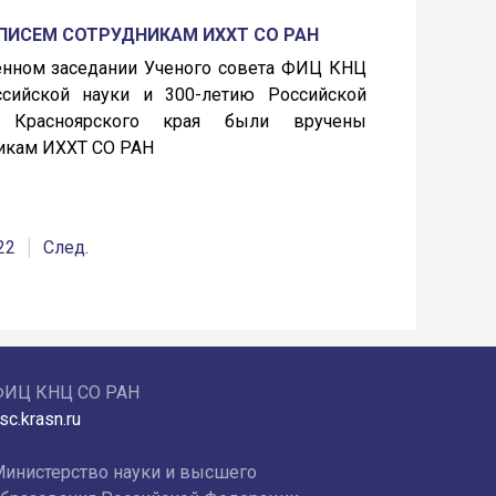
ПИСЕМ СОТРУДНИКАМ ИХХТ СО РАН
венном заседании Ученого совета ФИЦ КНЦ
ийской науки и 300-летию Российской
м Красноярского края были вручены
никам ИХХТ СО РАН
22
След.
ФИЦ КНЦ СО РАН
sc.krasn.ru
инистерство науки и высшего