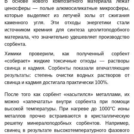
В основе нового композитного материала лежат
ценосферы — полые алюмосиликатные микросферы,
которые выделяют из летучей золы от сжигания
каменного угля. Эти отходы энергетики стали
источником кремния для синтеза цеолитоподобного
материала, что значительно удешевляет производство
сорбента.
Химики проверили, как полученный сорбент
«собирает» жидкие токсичные отходы
—
растворы
свинца и кадмия. Сорбенты показали впечатляющие
результаты:
степень очистки водных растворов от
свинца и кадмия достигала практически 100%.
После того как сорбент «насытился» металлами, их
можно «запечатать» внутри сорбента при помощи
высокой температуры. При нагреве до 1000°C ионы
металлов прочно встраиваются в кристаллическую
решетку минералоподобных сорбентов. Например,
свинец в результате высокотемпературного фазового