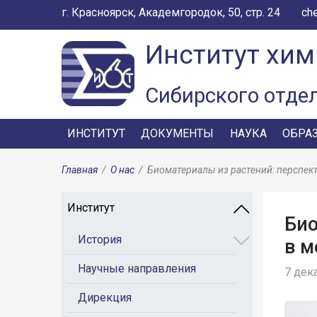
г. Красноярск, Академгородок, 50, стр. 24
ch
Институт хим
Сибирского отде
ИНСТИТУТ
ДОКУМЕНТЫ
НАУКА
ОБРА
Главная
/
О нас
/
Биоматериалы из растений: перспе
Институт
Био
История
в 
Научные направления
7 дека
Дирекция