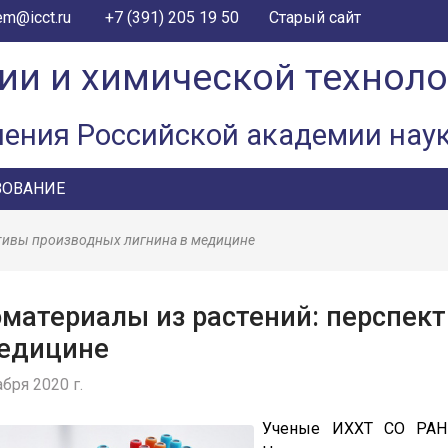
+7 (391) 205 19 50
em@icct.ru
Старый сайт
ии и химической технол
ления Российской академии нау
ЗОВАНИЕ
ктивы производных лигнина в медицине
материалы из растений: перспек
медицине
бря 2020 г.
Ученые ИХХТ СО РАН 