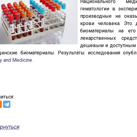
Национального меди
гематологии в экспери
производные не оказы
крови человека. Это 
биоматериалы на его
лекарственных средс
дешевым и доступным 
цинские биоматериалы. Результаты исследования опу
y and Medicine.
иться:
рнуться