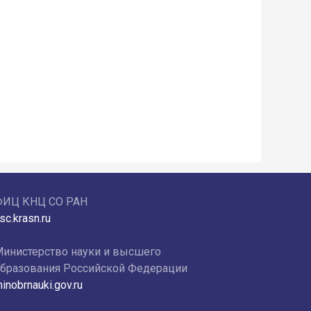
ФИЦ КНЦ СО РАН
sc.krasn.ru
инистерство науки и высшего
бразования Российской Федерации
inobrnauki.gov.ru