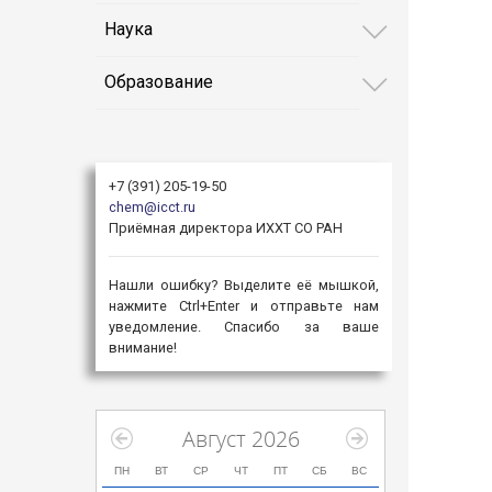
Наука
Образование
+7 (391) 205-19-50
chem@icct.ru
Приёмная директора ИХХТ СО РАН
Нашли ошибку? Выделите её мышкой,
нажмите Ctrl+Enter и отправьте нам
уведомление. Спасибо за ваше
внимание!
Август 2026
ПН
ВТ
СР
ЧТ
ПТ
СБ
ВС