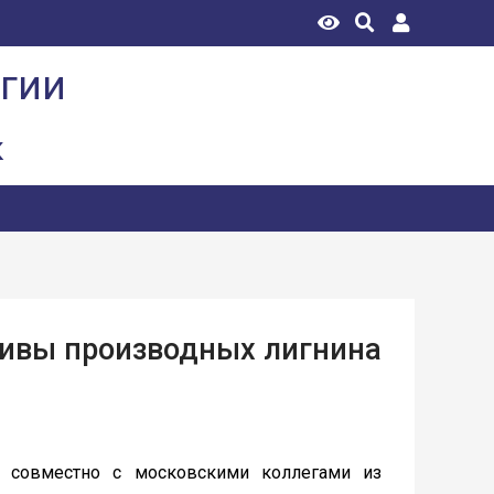
огии
к
тивы производных лигнина
совместно с московскими коллегами из