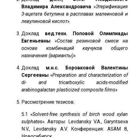
Владимира Александровича
«Этерификация
3-ацетата бетулина в расплавах малеиновой и
левулиновой кислот»
.
Доклад
вед.техн. Поповой Олимпиады
Евгеньевны
«Состав резиновой смеси на
основе комбинаций каучуков общего
назначения (варианты)»
Доклад
м.н.с. Боровковой Валентины
Сергеевны
«Preparation and characterization of
di- and tricarboxylic acids-modified
arabinogalactan plasticized composite films»
Рассмотрение тезисов:
5.1
«Solvent-free synthesis of birch wood xylan
sulphates»
. Авторы: Levdansky V.A., Garyntseva
N.V., Levdansky A.V. Конференция: ASAM 8,
Новосибирск