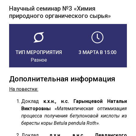
Научный семинар №3 «Химия
природного органического сырья»
ТИП МЕРОПРИЯТИЯ
3 МАРТА В 15:00
Разное
Дополнительная информация
На повестке:
Доклад
к.х.н., н.с. Гарынцевой Натальи
Викторовны
«Математическая оптимизация
процесса получения бетулоновой кислоты из
бересты коры Betula pendula Roth»
.
Доклад
д.х.н., в.н.с. Левданского