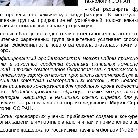
технологии СО РАН.
Чтобы расширить фун
е провели его химическую модификацию. К молекуле 
иевые группы, придающие ей устойчивый положительный
елили оптимальные параметры реакции.
енные образцы исследователи протестировали на антиокси
ительно заряженных групп значительно усиливает спосо
алы. Эффективность нового материала оказалась почти в
ера.
фицированный арабиногалактан может найти применен
ств, в качестве средства доставки активных компон
тий, а также компонентов биоразлагаемых пластмасс и 
ительному заряду он может проявлять антимикробную а
женными стенками бактериальных клеток. Это делает
тве пищевого консерванта для продления срока годност
овки. Модифицированные образцы также могут испол
гаторов, например, в напитках, соусах, спредах, дл
оения»,
— рассказала соавтор исследования
Мария Сер
логии СО РАН.
ботка красноярских ученых приближает создание конкур
бных заменить импортные аналоги и найти применение в в
дование поддержано Российским научным фондом (
№ 22-7