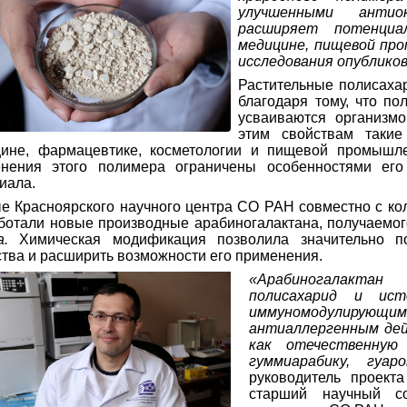
улучшенными антиок
расширяет потенциа
медицине, пищевой пр
исследования опублико
Растительные полисаха
благодаря тому, что п
усваиваются организмо
этим свойствам таки
ине, фармацевтике, косметологии и пищевой промышле
нения этого полимера ограничены особенностями его 
иала.
е Красноярского научного центра СО РАН совместно с ко
ботали новые производные арабиногалактана,
получаемог
a.
Химическая модификация позволила значительно пов
тва и расширить возможности его применения.
«Арабиногалакта
полисахарид и ист
иммуномодулиру
антиаллергенным де
как отечественную
гуммиарабику, гуа
руководитель проект
старший научный со