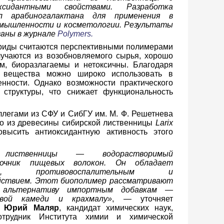
сидантными свойствами.
Разработка
л арабиногалактана для применения в
омышленности и косметологии. Результаты
ваны в журнале
Polymers.
риды считаются перспективными полимерами
олучаются из возобновляемого сырья, хорошо
м, биоразлагаемы и нетоксичны.
Благодаря
е вещества можно широко использовать в
нности.
Однако возможности практического
структуры, что снижает функциональность
ллегами из СФУ и СибГУ им. М. Ф. Решетнева
о из древесины сибирской лиственницы
Larix
ысить антиоксидантную активность этого
н лиственницы — водорастворимый
очник пищевых волокон. Он обладает
ющим, противовоспалительным и
йствием. Этот биополимер рассматривают
 альтернативу импортным добавкам —
ровой камеди и крахмалу»
, — уточняет
а
Юрий Маляр
, кандидат химических наук,
трудник Института химии и химической