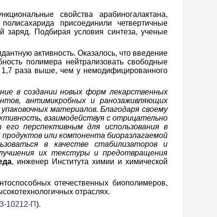
кциональные свойства арабиногалактана,
полисахарида присоединили четвертичные
 заряд. Подбирая условия синтеза, ученые
дантную активность. Оказалось, что введение
бность полимера нейтрализовать свободные
 1,7 раза выше, чем у немодифицированного
ие в создании новых форм лекарственных
ентов, антимикробных и ранозаживляющих
упаковочных материалов. Благодаря своему
ктивность, взаимодействуя с отрицательно
 его перспективным для использования в
и продуктов или компонента биоразлагаемой
ьзоваться в качестве стабилизаторов и
я улучшения их текстуры и предотвращения
еда
, инженер Института химии и химической
ентоспособных отечественных биополимеров,
ысокотехнологичных отраслях.
3-10212-П
).