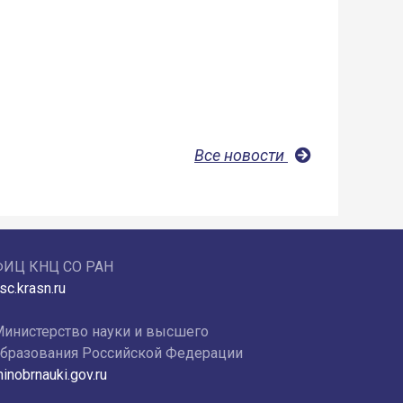
Все новости
ФИЦ КНЦ СО РАН
sc.krasn.ru
инистерство науки и высшего
бразования Российской Федерации
inobrnauki.gov.ru