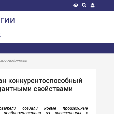
огии
к
ными свойствами
ан конкурентоспособный
идантными свойствами
дователи создали новые производные
а арабиногалактана из лиственницы с