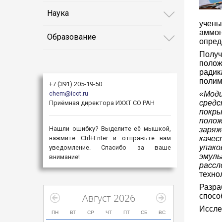
Наука
учены
аммон
Образование
опред
Получ
полож
радик
полим
+7 (391) 205-19-50
chem@icct.ru
«Моди
сред
Приёмная директора ИХХТ СО РАН
покры
полож
Нашли ошибку? Выделите её мышкой,
заря
нажмите Ctrl+Enter и отправьте нам
качес
упак
уведомление. Спасибо за ваше
эмуль
внимание!
рассл
техно
Разра
Август 2026
спосо
Иссле
ПН
ВТ
СР
ЧТ
ПТ
СБ
ВС