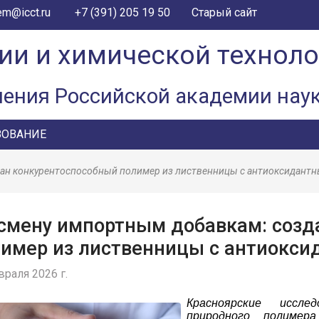
+7 (391) 205 19 50
em@icct.ru
Старый сайт
ии и химической технол
ления Российской академии нау
ЗОВАНИЕ
дан конкурентоспособный полимер из лиственницы с антиоксидант
смену импортным добавкам: созд
имер из лиственницы с антиокс
враля 2026 г.
Красноярские иссле
природного полимер