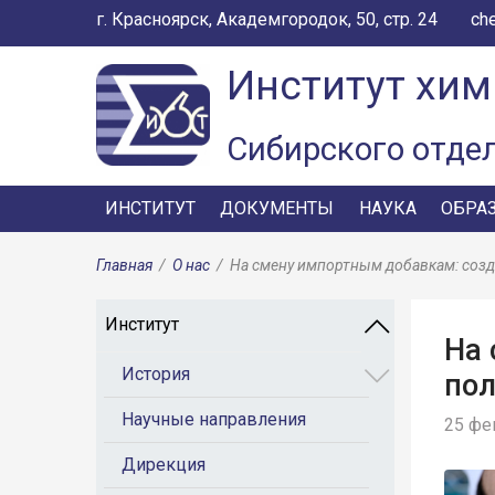
г. Красноярск, Академгородок, 50, стр. 24
ch
Институт хим
Сибирского отде
ИНСТИТУТ
ДОКУМЕНТЫ
НАУКА
ОБРА
Главная
/
О нас
/
На смену импортным добавкам: соз
Институт
На 
История
пол
Научные направления
25 фе
Дирекция