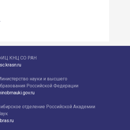
.
ФИЦ КНЦ СО РАН
sc.krasn.ru
инистерство науки и высшего
бразования Российской Федерации
inobrnauki.gov.ru
ибирское отделение Российской Академии
аук
bras.ru