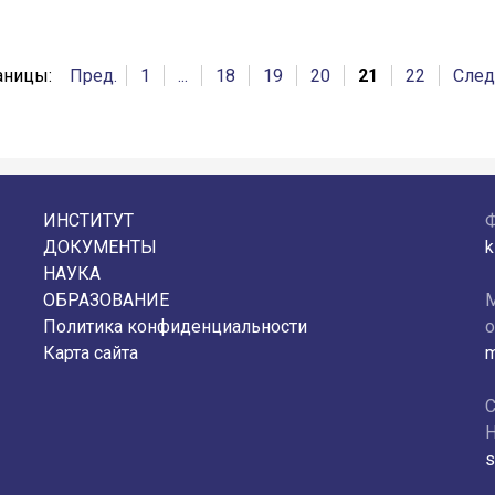
аницы:
Пред.
1
...
18
19
20
21
22
След
ИНСТИТУТ
ДОКУМЕНТЫ
k
НАУКА
ОБРАЗОВАНИЕ
М
Политика конфиденциальности
о
Карта сайта
m
С
Н
s