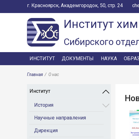
г. Красноярск, Академгородок, 50, стр. 24
ch
Институт хим
Сибирского отде
ИНСТИТУТ
ДОКУМЕНТЫ
НАУКА
ОБРА
Главная
/
О нас
Институт
Но
История
Научные направления
Дирекция