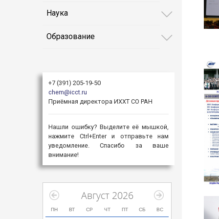
Наука
Образование
+7 (391) 205-19-50
chem@icct.ru
Приёмная директора ИХХТ СО РАН
Нашли ошибку? Выделите её мышкой,
нажмите Ctrl+Enter и отправьте нам
уведомление. Спасибо за ваше
внимание!
Август 2026
ПН
ВТ
СР
ЧТ
ПТ
СБ
ВС