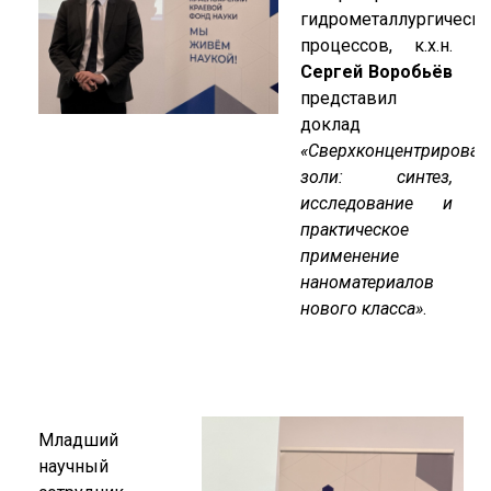
гидрометаллургически
процессов, к.х.н.
Сергей Воробьёв
представил
доклад
«Сверхконцентрирова
золи: синтез,
исследование и
практическое
применение
наноматериалов
нового класса»
.
Младший
научный