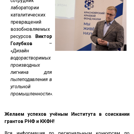
сотрудник
лаборатории
каталитических
превращений
возобновляемых
ресурсов
Виктор
Голубков
–
«Дизайн
водорастворимых
производных
лигнина для
пылеподавления в
угольной
промышленности»
.
Желаем успехов учёным Института в соискании
грантов РНФ и ККФН!
Вся информация по региональным конкурсам по