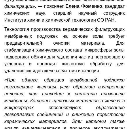
фильтрации»
, — поясняет
Елена Фоменко
, кандидат
химических наук, старший научный сотрудник
Института химии и химической технологии СО РАН.
Технология производства керамических фильтрующих
мембранных подложек на основе золы требует
предварительной очистки материала. Для
стабилизации химического состава микросферы золы
подвергают обжигу для удаления частиц несгоревшего
углерода и проводят кислотную обработку для
удаления оксидов железа, магния и кальция.
«При обжиге образцов мембранной подложки
несгоревшие частицы угля образуют внутренние
полости, что приводит к снижению прочности
мембраны. Катионы щелочных металлов и железа в
микросферах способствуют образованию
легкоплавких соединений и снижению пористости
керамических материалов. Эти катионы также
могут выщелачиваться в процессе эксплуатации