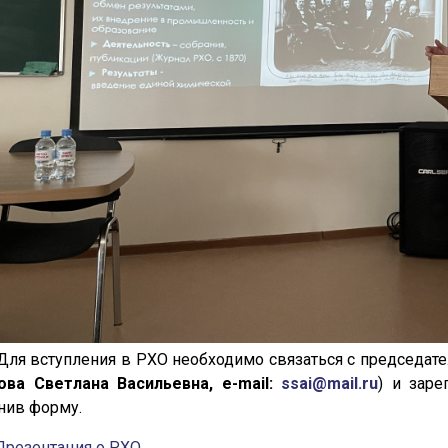
ступления в РХО необходимо связаться с председател
ова Светлана Васильевна, e-mail:
ssai@mail.ru
) и заре
нив форму.
Презентация о РХО