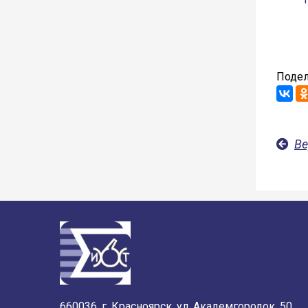
Подел
Ве
660036, г. Красноярск, ул. Академгородок, 50