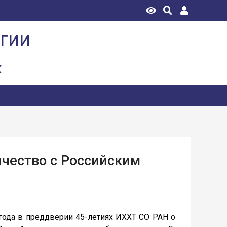
огии
к
ичество с Российским
а в преддверии 45-летиях ИХХТ СО РАН о