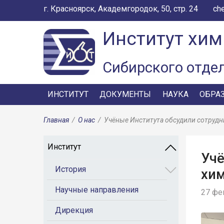
г. Красноярск, Академгородок, 50, стр. 24
ch
Институт хим
Сибирского отде
ИНСТИТУТ
ДОКУМЕНТЫ
НАУКА
ОБРА
Главная
/
О нас
/
Учёные Института обсудили сотруд
Институт
Учё
История
хи
Научные направления
27 фе
Дирекция