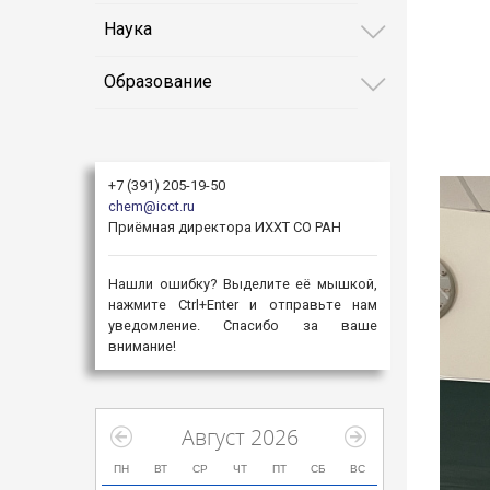
Наука
Образование
+7 (391) 205-19-50
chem@icct.ru
Приёмная директора ИХХТ СО РАН
Нашли ошибку? Выделите её мышкой,
нажмите Ctrl+Enter и отправьте нам
уведомление. Спасибо за ваше
внимание!
Август 2026
ПН
ВТ
СР
ЧТ
ПТ
СБ
ВС