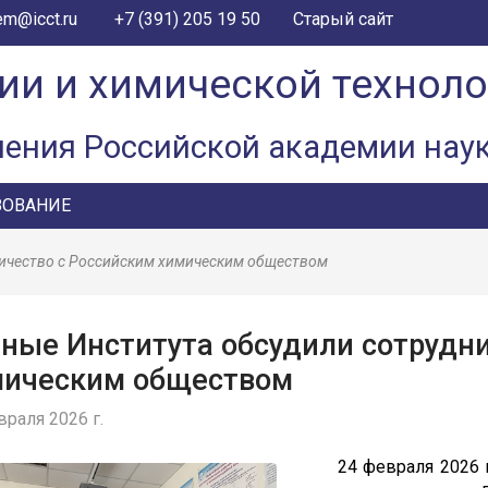
+7 (391) 205 19 50
em@icct.ru
Старый сайт
ии и химической технол
ления Российской академии нау
ЗОВАНИЕ
ничество с Российским химическим обществом
ные Института обсудили сотрудн
мическим обществом
враля 2026 г.
24 февраля 2026 год