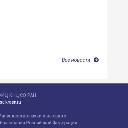
Все новости
ФИЦ КНЦ СО РАН
sc.krasn.ru
инистерство науки и высшего
бразования Российской Федерации