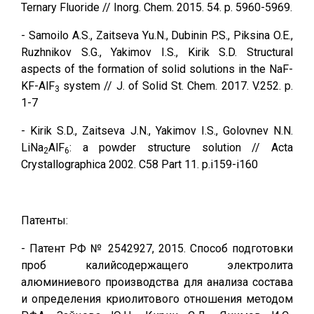
Ternary Fluoride // Inorg. Сhem. 2015. 54. p. 5960-5969.
- Samoilo A.S., Zaitseva Yu.N., Dubinin P.S., Piksina O.E.,
Ruzhnikov S.G., Yakimov I.S., Kirik S.D. Structural
aspects of the formation of solid solutions in the NaF-
KF-AlF
system // J. of Solid St. Chem. 2017. V.252. p.
3
1-7
- Kirik S.D., Zaitseva J.N., Yakimov I.S., Golovnev N.N.
LiNa
AlF
: a powder structure solution // Acta
2
6
Crystallographica 2002. C58 Part 11. p.i159-i160
Патенты:
- Патент РФ № 2542927, 2015. Способ подготовки
проб калийсодержащего электролита
алюминиевого производства для анализа состава
и определения криолитового отношения методом