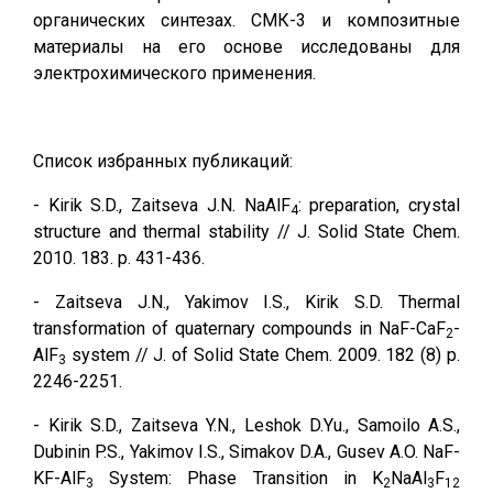
органических синтезах. СМК-3 и композитные
материалы на его основе исследованы для
электрохимического применения.
Список избранных публикаций:
- Kirik S.D., Zaitseva J.N. NaAlF
: preparation, crystal
4
structure and thermal stability // J. Solid State Chem.
2010. 183. р. 431-436.
- Zaitseva J.N., Yakimov I.S., Kirik S.D. Thermal
transformation of quaternary compounds in NaF-CaF
-
2
AlF
system // J. of Solid State Chem. 2009. 182 (8) р.
3
2246-2251.
- Kirik S.D., Zaitseva Y.N., Leshok D.Yu., Samoilo A.S.,
Dubinin P.S., Yakimov I.S., Simakov D.A., Gusev A.O. NaF-
KF-AlF
System: Phase Transition in K
NaAl
F
3
2
3
12