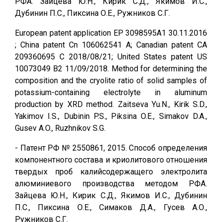
РФА. Зайцева Ю.Н., Кирик С.Д., Якимов И.С.,
Дубинин П.С., Пиксина О.Е., Ружников С.Г.
European patent application EP 3098595A1 30.11.2016
; China patent Cn 106062541 A; Canadian patent CA
209360695 C 2018/08/21; United States patent US
10073049 B2 11/09/2018. Method for determining the
composition and the cryolite ratio of solid samples of
potassium-containing electrolyte in aluminum
production by XRD method. Zaitseva Yu.N., Kirik S.D.,
Yakimov I.S., Dubinin P.S., Piksina O.E., Simakov D.A.,
Gusev A.O., Ruzhnikov S.G.
- Патент РФ № 2550861, 2015. Способ определения
компонентного состава и криолитового отношения
твердых проб калийсодержащего электролита
алюминиевого производства методом РФА.
Зайцева Ю.Н., Кирик С.Д., Якимов И.С., Дубинин
П.С., Пиксина О.Е., Симаков Д.А., Гусев А.О.,
Ружников С.Г.