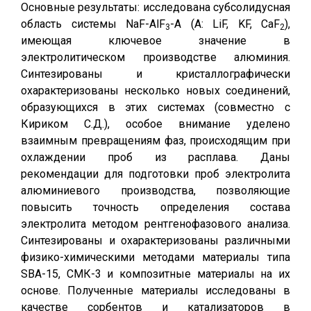
Основные результаты: исследована субсолидусная
область системы NaF-AlF
-A (A: LiF, KF, CaF
),
3
2
имеющая ключевое значение в
электролитическом производстве алюминия.
Синтезированы и кристаллографически
охарактеризованы несколько новых соединений,
образующихся в этих системах (совместно с
Кириком С.Д.), особое внимание уделено
взаимным превращениям фаз, происходящим при
охлаждении проб из расплава. Даны
рекомендации для подготовки проб электролита
алюминиевого производства, позволяющие
повысить точность определения состава
электролита методом рентгенофазового анализа.
Синтезированы и охарактеризованы различными
физико-химическими методами материалы типа
SBA-15, СМК-3 и композитные материалы на их
основе. Полученные материалы исследованы в
качестве сорбентов и катализаторов в