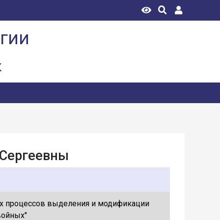
огии
к
 Сергеевны
х процессов выделения и модификации
войных"