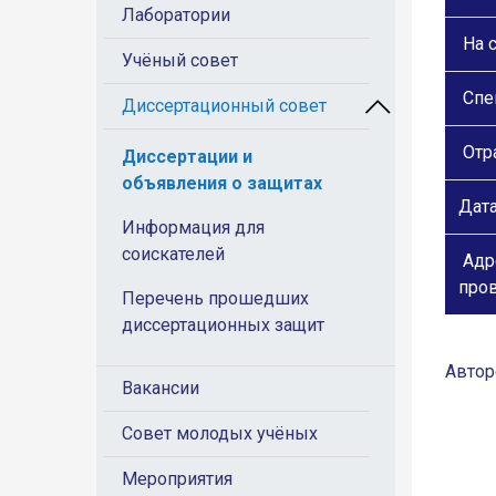
Лаборатории
На с
Учёный совет
Спе
Диссертационный совет
Отра
Диссертации и
объявления о защитах
Дат
Информация для
соискателей
Адр
про
Перечень прошедших
диссертационных защит
Автор
Вакансии
Совет молодых учёных
Мероприятия