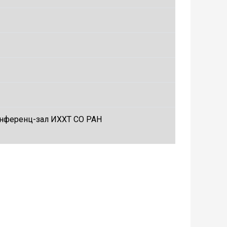
 конференц-зал ИХХТ СО РАН