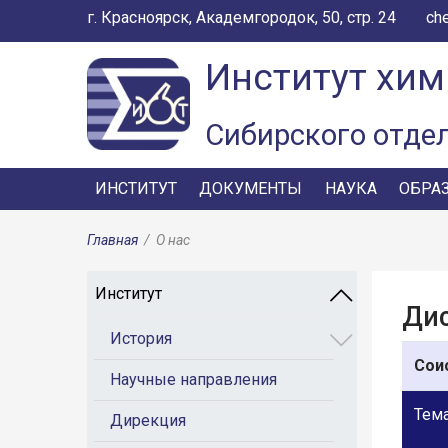
г. Красноярск, Академгородок, 50, стр. 24
ch
Институт хим
Сибирского отде
ИНСТИТУТ
ДОКУМЕНТЫ
НАУКА
ОБРА
Главная
/
О нас
Институт
Дис
История
Сои
Научные направления
Тема
Дирекция