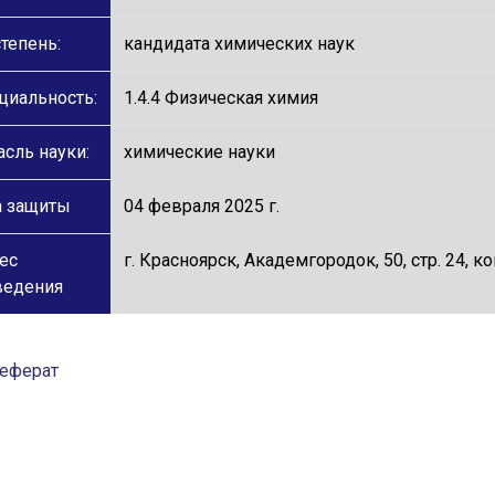
тепень:
кандидата химических наук
циальность:
1.4.4 Физическая химия
сль науки:
химические науки
а защиты
04 февраля 2025 г.
ес
г. Красноярск, Академгородок, 50, стр. 24,
ведения
еферат