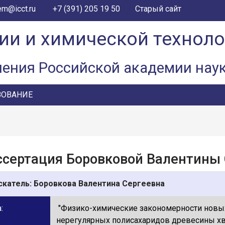
+7 (391) 205 19 50
em@icct.ru
Старый сайт
ии и химической технол
ления Российской академии нау
ЗОВАНИЕ
сертация Боровковой Валентины
скатель: Боровкова Валентина Сергеевна
:
"Физико-химические закономерности новы
нерегулярных полисахаридов древесины х