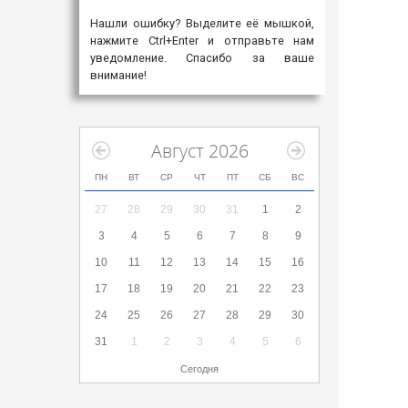
Нашли ошибку? Выделите её мышкой,
нажмите Ctrl+Enter и отправьте нам
уведомление. Спасибо за ваше
внимание!
Август 2026
ПН
ВТ
СР
ЧТ
ПТ
СБ
ВС
27
28
29
30
31
1
2
3
4
5
6
7
8
9
10
11
12
13
14
15
16
17
18
19
20
21
22
23
24
25
26
27
28
29
30
31
1
2
3
4
5
6
Сегодня