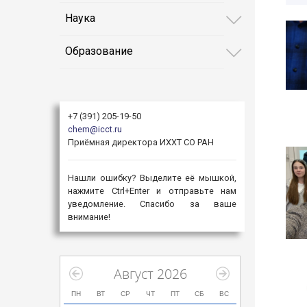
Наука
Образование
+7 (391) 205-19-50
chem@icct.ru
Приёмная директора ИХХТ СО РАН
Нашли ошибку? Выделите её мышкой,
нажмите Ctrl+Enter и отправьте нам
уведомление. Спасибо за ваше
внимание!
Август 2026
ПН
ВТ
СР
ЧТ
ПТ
СБ
ВС