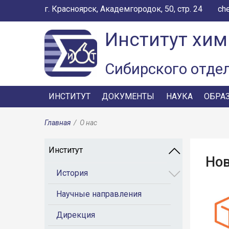
г. Красноярск, Академгородок, 50, стр. 24
ch
Институт хим
Сибирского отде
ИНСТИТУТ
ДОКУМЕНТЫ
НАУКА
ОБРА
Главная
/
О нас
Институт
Но
История
Научные направления
Дирекция